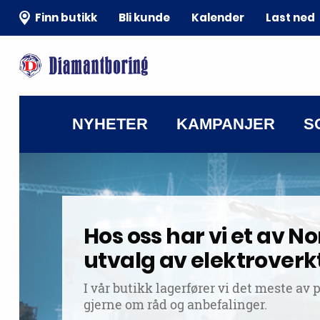
Finn butikk
Bli kunde
Kalender
Last ned
NYHETER
KAMPANJER
S