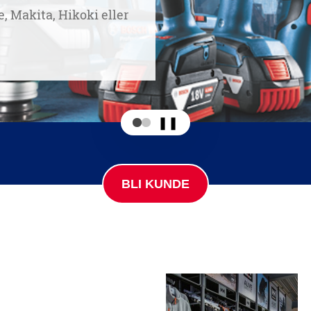
❚❚
BLI KUNDE