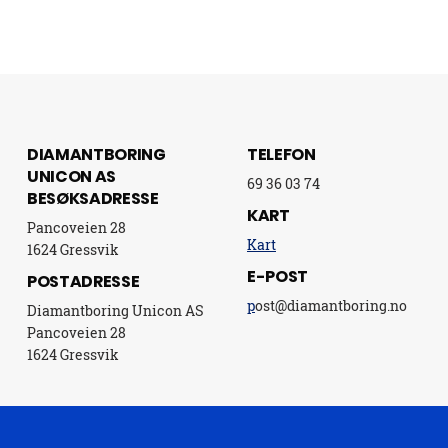
DIAMANTBORING
TELEFON
UNICON AS
69 36 03 74
BESØKSADRESSE
KART
Pancoveien 28
Kart
1624 Gressvik
E-POST
POSTADRESSE
p
ost@diamantboring.no
Diamantboring Unicon AS
Pancoveien 28
1624 Gressvik