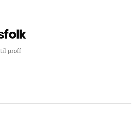
sfolk
il proff